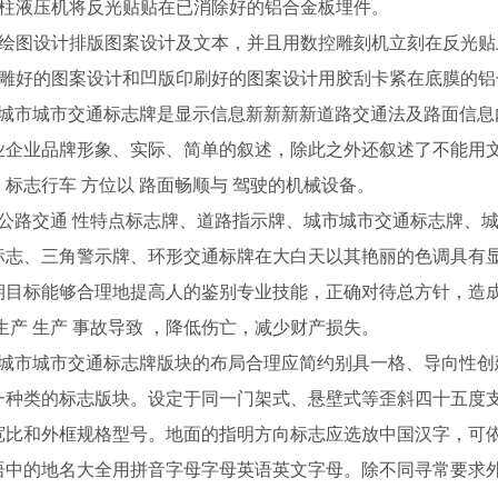
四柱液压机将反光贴贴在已消除好的铝合金板埋件。
脑绘图设计排版图案设计及文本，并且用数控雕刻机立刻在反光贴上
手雕好的图案设计和凹版印刷好的图案设计用胶刮卡紧在底膜的铝
市城市交通标志牌是显示信息新新新新道路交通法及路面信息
业企业品牌形象、实际、简单的叙述，除此之外还叙述了不能用
标志行车 方位以 路面畅顺与 驾驶的机械设备。
路交通 性特点标志牌、道路指示牌、城市城市交通标志牌、城
标志、三角警示牌、环形交通标牌在大白天以其艳丽的色调具有
期目标能够合理地提高人的鉴别专业技能，正确对待总方针，造成
生产 生产 事故导致 ，降低伤亡，减少财产损失。
市城市交通标志牌版块的布局合理应简约别具一格、导向性创
一种类的标志版块。设定于同一门架式、悬壁式等歪斜四十五度
宽比和外框规格型号。地面的指明方向标志应选放中国汉字，可
语中的地名大全用拼音字母字母英语英文字母。除不同寻常要求