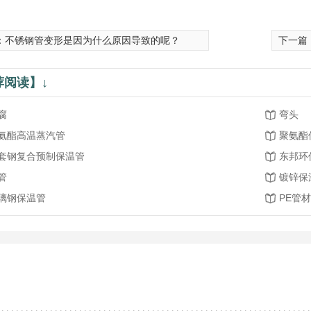
：
不锈钢管变形是因为什么原因导致的呢？
下一篇
荐阅读】↓
腐
弯头
氨酯高温蒸汽管
聚氨酯
套钢复合预制保温管
东邦环
管
镀锌保
璃钢保温管
PE管材