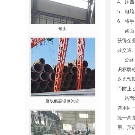
4、用
5、电
6、将
弯头
路面城
获得企
共交通、
公路公
识标牌
返光预
而防止 
路面城
聚氨酯高温蒸汽管
选用同
统一高
用。英