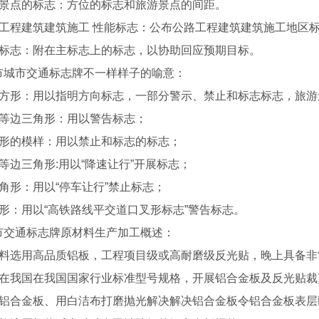
游景点的标志：方位的标志和旅游景点的间距。
路工程建筑建筑施工 性能标志：公布公路工程建筑建筑施工地区
助标志：附在主标志上的标志，以协助回应预期目标。
市城市交通标志牌不一样样子的喻意：
正方形：用以指明方向标志，一部分警示、禁止和标志标志，旅
正等边三角形：用以警告标志；
环形的模样：用以禁止和标志的标志；
等边三角形:用以“降速让行”开展标志；
角形：用以“停车让行”禁止标志；
叉形：用以“高铁路线平交道口叉形标志”警告标志。
市交通标志牌原材料生产加工概述：
材料选用高品质铝板，工程项目级或高耐磨级反光贴，晚上具备非
据在我国在我国国家行业标准型号规格，开展铝合金板及反光贴裁
除铝合金板、用白洁布打磨抛光解决解决铝合金板令铝合金板表