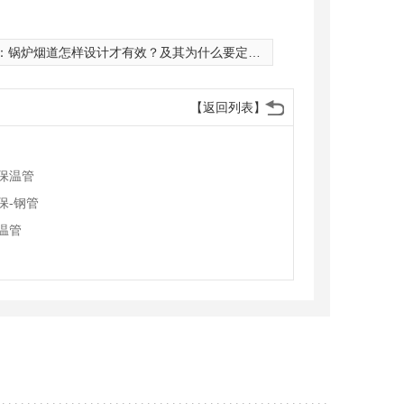
：
锅炉烟道怎样设计才有效？及其为什么要定期清除烟道管道？看一下这篇文章
【返回列表】
保温管
保-钢管
温管