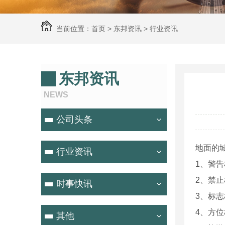
当前位置：
首页
>
东邦资讯
>
行业资讯
东邦资讯
NEWS
公司头条
地面的
行业资讯
1、警
2、禁
时事快讯
3、标
4、方
其他