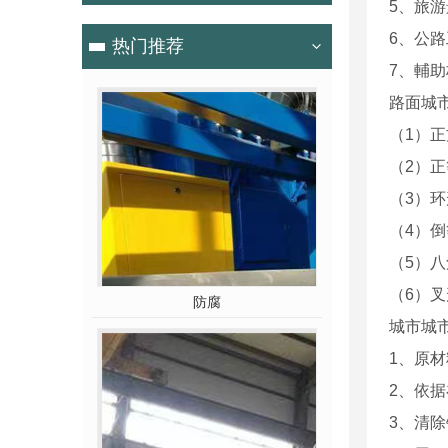
5、旅
6、公
热门推荐
7、輔
路面城
（1）
（2）
（3）
（4）倒
（5）八
（6）
防腐
城市城
1、原
2、依
3、清